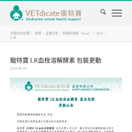
您現在的位置：
首頁
/
孟唐公告
/
知識部落格（Atest）
/
2018
/
9 月
寵特寶 LR血栓溶解酵素 包裝更動
2018-09-20