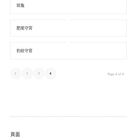
斑龜
肥尾守宮
豹紋守宮
1
2
3
4
Page 4 of 4
頁面