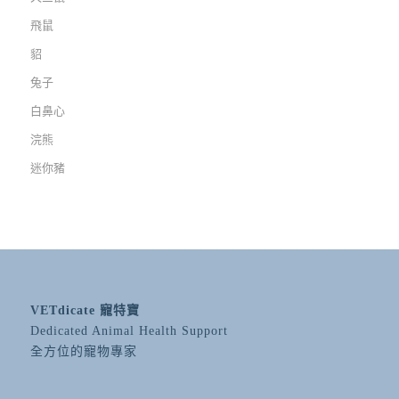
飛鼠
貂
兔子
白鼻心
浣熊
迷你豬
VETdicate 寵特寶
Dedicated Animal Health Support
全方位的寵物專家