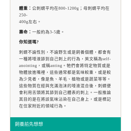
體重：
公刺蝟平均在800-1200g；母刺蝟平均在
250-
400g左右。
壽命：
一般約為3-5歲。
你知道嗎?
刺蝟不論性別，不論野生或是飼養個體，都會有
一種將唾液舔到自己刺上的行為，英文稱為self-
anointing，或稱anting。牠們會將特定物質或是
物體放進嘴裡，這些通常都是氣味較重，或是較
為少見者，像是魚、羊毛、植物或是蔬菜等等。
這些物質在經與充滿泡沫的唾液混合後，刺蝟便
會利用舌頭將其舔到自己體表的刺上。一般推論
其目的是在將該氣味沾染在自己身上，或是標記
在住家附近的領域行為。
飼養前先想想